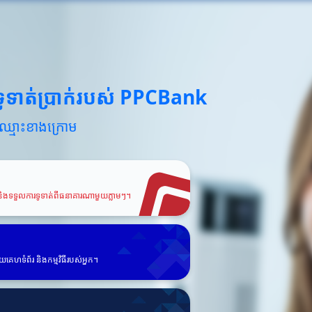
ូទាត់ប្រាក់របស់ PPCBank
ឈ្មោះខាងក្រោម
R និងទទួលការទូទាត់ពីធនាគារណាមួយភ្លាមៗ។
យគេហទំព័រ និងកម្មវិធីរបស់អ្នក។