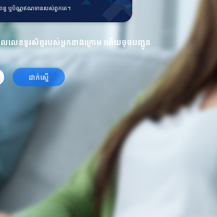
ឥណពន្ធ ឬប័ណ្ណឥណទានរបស់ពួកគេ។
្ចូលលេខទូរស័ព្ទរបស់អ្នកខាងក្រោម ហើយចុចបញ្ជូន
ដាក់ស្នើ