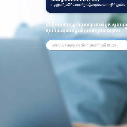
អនុញ្ញាតឱ្យអតិថិជនរបស់អ្នកធ្វើការទូទាត់ដោយប្រើប័ណ្ណ
ដើម្បីតាមដានទម្រង់ចុះឈ្មោះរបស់អ្នក សូមបញ
សូមបំពេញលេខទូរស័ព្ទរបស់អ្នកខាងក្រោម