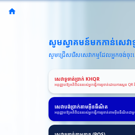
សូមស្វាគមន៍មកកាន់សេវាទ
សូមជ្រើសរើសសេវាកម្មដែលអ្នកចង់ចុះ
សេវាទូទាត់ប្រាក់ KHQR
អនុញ្ញាតឱ្យអតិថិជនរបស់អ្នកធ្វើការទូទាត់ដោយការស្កេន Q
សេវាបង់ប្រាក់តាមអ៊ីនធឺណិត
អនុញ្ញាតឱ្យអតិថិជនរបស់អ្នកធ្វើការទូទាត់តាមអ៊ីនធឺណិតជាមួ
សេវាទូទាត់តាមកាត (POS)